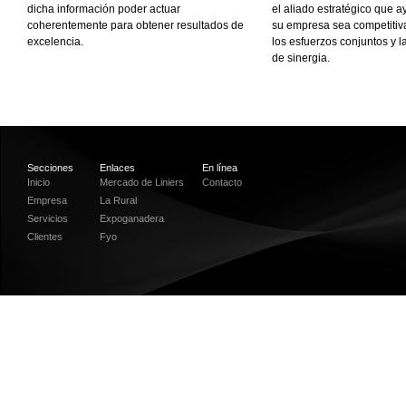
dicha información poder actuar
el aliado estratégico que 
coherentemente para obtener resultados de
su empresa sea competitiv
excelencia.
los esfuerzos conjuntos y l
de sinergia.
Secciones
Enlaces
En línea
Inicio
Mercado de Liniers
Contacto
Empresa
La Rural
Servicios
Expoganadera
Clientes
Fyo